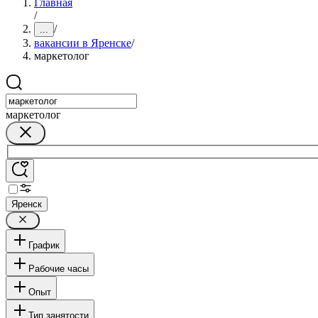
Главная
/
/
...
вакансии в Яренске
/
маркетолог
маркетолог
Яренск
График
Рабочие часы
Опыт
Тип занятости