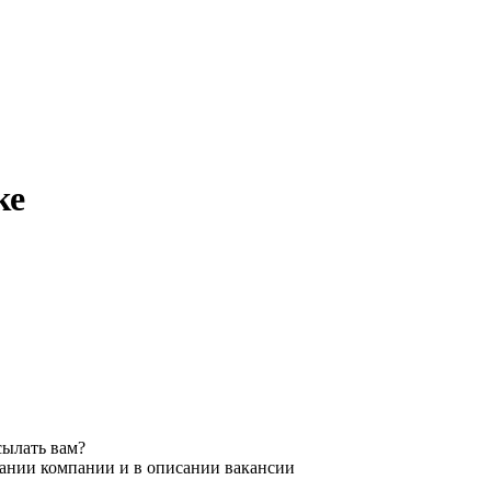
ке
сылать вам?
вании компании и в описании вакансии